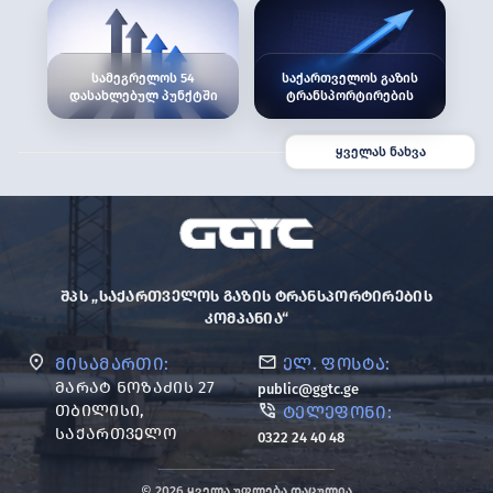
სამეგრელოს 54
საქართველოს გაზის
დასახლებულ პუნქტში
ტრანსპორტირების
გაზიფიცირების
კომპანია ონისა და
ინფრასტრუქტურული
ქედის
სამუშაოები
მუნიციპალიტეტებში
ყველას ნახვა
მიმდინარეობს
ბუნებრივი გაზის
ქსელის მოწყობის
სამუშაოებს
ახორციელებს
ᲨᲞᲡ „ᲡᲐᲥᲐᲠᲗᲕᲔᲚᲝᲡ ᲒᲐᲖᲘᲡ ᲢᲠᲐᲜᲡᲞᲝᲠᲢᲘᲠᲔᲑᲘᲡ
ᲙᲝᲛᲞᲐᲜᲘᲐ“
ᲛᲘᲡᲐᲛᲐᲠᲗᲘ:
ᲔᲚ. ᲤᲝᲡᲢᲐ:
ᲛᲐᲠᲐᲢ ᲜᲝᲖᲐᲫᲘᲡ 27
public@ggtc.ge
ᲗᲑᲘᲚᲘᲡᲘ,
ᲢᲔᲚᲔᲤᲝᲜᲘ:
ᲡᲐᲥᲐᲠᲗᲕᲔᲚᲝ
0322 24 40 48
© 2026 ყველა უფლება დაცულია