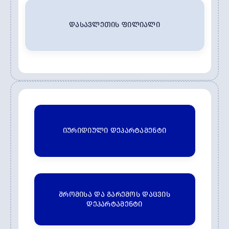
ᲓᲐᲡᲐᲕᲚᲔᲗᲘᲡ ᲤᲘᲚᲘᲐᲚᲘ
ᲘᲣᲠᲘᲓᲘᲣᲚᲘ ᲓᲔᲞᲐᲠᲢᲐᲛᲔᲜᲢᲘ
ᲨᲠᲝᲛᲘᲡᲐ ᲓᲐ ᲒᲐᲠᲔᲛᲝᲡ ᲓᲐᲪᲕᲘᲡ
ᲓᲔᲞᲐᲠᲢᲐᲛᲔᲜᲢᲘ