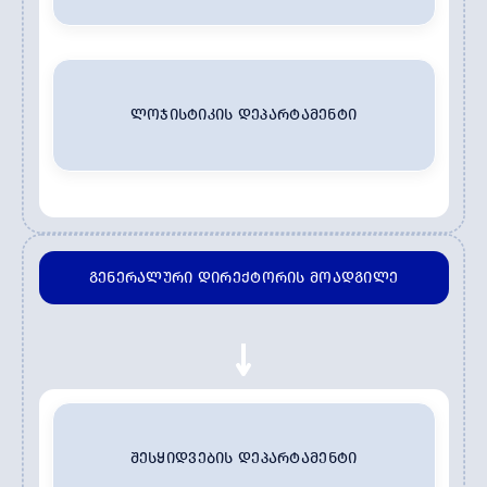
ᲚᲝᲯᲘᲡᲢᲘᲙᲘᲡ ᲓᲔᲞᲐᲠᲢᲐᲛᲔᲜᲢᲘ
ᲒᲔᲜᲔᲠᲐᲚᲣᲠᲘ ᲓᲘᲠᲔᲥᲢᲝᲠᲘᲡ ᲛᲝᲐᲓᲒᲘᲚᲔ
ᲨᲔᲡᲧᲘᲓᲕᲔᲑᲘᲡ ᲓᲔᲞᲐᲠᲢᲐᲛᲔᲜᲢᲘ