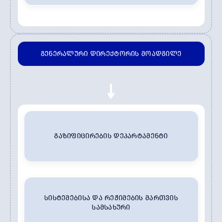
ᲒᲔᲜᲔᲠᲐᲚᲣᲠᲘ ᲓᲘᲠᲔᲥᲢᲝᲠᲘᲡ ᲛᲝᲐᲓᲒᲘᲚᲔ
ᲒᲐᲖᲘᲤᲘᲪᲘᲠᲔᲑᲘᲡ ᲓᲔᲞᲐᲠᲢᲐᲛᲔᲜᲢᲘ
ᲡᲘᲡᲢᲔᲛᲔᲑᲘᲡᲐ ᲓᲐ ᲠᲔᲟᲘᲛᲔᲑᲘᲡ ᲛᲐᲠᲗᲕᲘᲡ
ᲡᲐᲛᲡᲐᲮᲣᲠᲘ