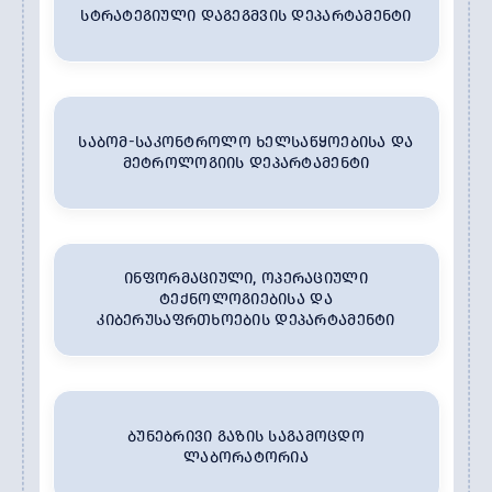
ᲡᲢᲠᲐᲢᲔᲒᲘᲣᲚᲘ ᲓᲐᲒᲔᲒᲛᲕᲘᲡ ᲓᲔᲞᲐᲠᲢᲐᲛᲔᲜᲢᲘ
ᲡᲐᲑᲝᲛ-ᲡᲐᲙᲝᲜᲢᲠᲝᲚᲝ ᲮᲔᲚᲡᲐᲬᲧᲝᲔᲑᲘᲡᲐ ᲓᲐ
ᲛᲔᲢᲠᲝᲚᲝᲒᲘᲘᲡ ᲓᲔᲞᲐᲠᲢᲐᲛᲔᲜᲢᲘ
ᲘᲜᲤᲝᲠᲛᲐᲪᲘᲣᲚᲘ, ᲝᲞᲔᲠᲐᲪᲘᲣᲚᲘ
ᲢᲔᲥᲜᲝᲚᲝᲒᲘᲔᲑᲘᲡᲐ ᲓᲐ
ᲙᲘᲑᲔᲠᲣᲡᲐᲤᲠᲗᲮᲝᲔᲑᲘᲡ ᲓᲔᲞᲐᲠᲢᲐᲛᲔᲜᲢᲘ
ᲑᲣᲜᲔᲑᲠᲘᲕᲘ ᲒᲐᲖᲘᲡ ᲡᲐᲒᲐᲛᲝᲪᲓᲝ
ᲚᲐᲑᲝᲠᲐᲢᲝᲠᲘᲐ