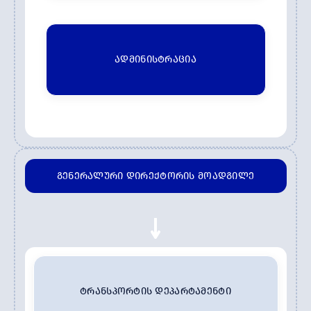
ᲐᲓᲛᲘᲜᲘᲡᲢᲠᲐᲪᲘᲐ
ᲒᲔᲜᲔᲠᲐᲚᲣᲠᲘ ᲓᲘᲠᲔᲥᲢᲝᲠᲘᲡ ᲛᲝᲐᲓᲒᲘᲚᲔ
ᲢᲠᲐᲜᲡᲞᲝᲠᲢᲘᲡ ᲓᲔᲞᲐᲠᲢᲐᲛᲔᲜᲢᲘ