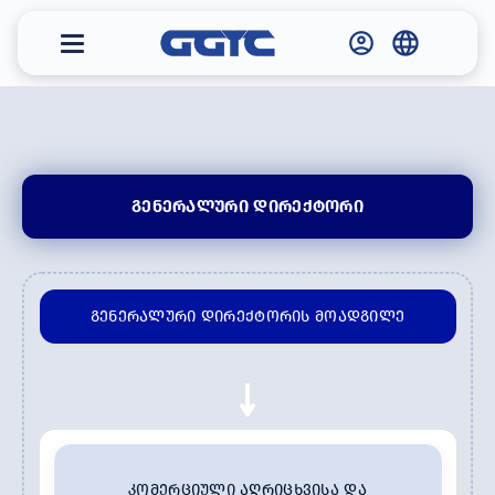
ᲒᲔᲜᲔᲠᲐᲚᲣᲠᲘ ᲓᲘᲠᲔᲥᲢᲝᲠᲘ
ᲒᲔᲜᲔᲠᲐᲚᲣᲠᲘ ᲓᲘᲠᲔᲥᲢᲝᲠᲘᲡ ᲛᲝᲐᲓᲒᲘᲚᲔ
ᲙᲝᲛᲔᲠᲪᲘᲣᲚᲘ ᲐᲦᲠᲘᲪᲮᲕᲘᲡᲐ ᲓᲐ