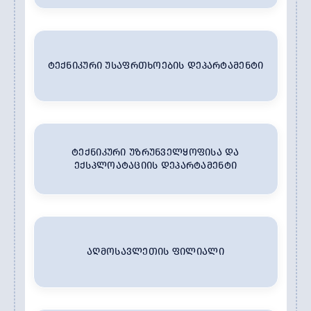
ᲢᲔᲥᲜᲘᲙᲣᲠᲘ ᲣᲡᲐᲤᲠᲗᲮᲝᲔᲑᲘᲡ ᲓᲔᲞᲐᲠᲢᲐᲛᲔᲜᲢᲘ
ᲢᲔᲥᲜᲘᲙᲣᲠᲘ ᲣᲖᲠᲣᲜᲕᲔᲚᲧᲝᲤᲘᲡᲐ ᲓᲐ
ᲔᲥᲡᲞᲚᲝᲐᲢᲐᲪᲘᲘᲡ ᲓᲔᲞᲐᲠᲢᲐᲛᲔᲜᲢᲘ
ᲐᲦᲛᲝᲡᲐᲕᲚᲔᲗᲘᲡ ᲤᲘᲚᲘᲐᲚᲘ