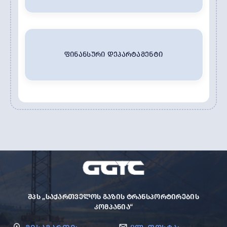
ᲤᲘᲜᲐᲜᲡᲣᲠᲘ ᲓᲔᲞᲐᲠᲢᲐᲛᲔᲜᲢᲘ
ᲨᲞᲡ „ᲡᲐᲥᲐᲠᲗᲕᲔᲚᲝᲡ ᲒᲐᲖᲘᲡ ᲢᲠᲐᲜᲡᲞᲝᲠᲢᲘᲠᲔᲑᲘᲡ
ᲙᲝᲛᲞᲐᲜᲘᲐ“